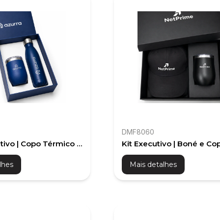
DMF8060
ativo | Copo Térmico e
Kit Executivo | Boné e Co
ox
Térmico
lhes
Mais detalhes