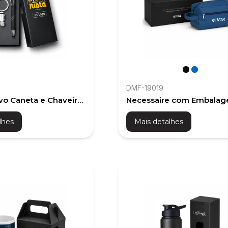
DMF-19019
ivo Caneta e Chaveiro
Necessaire com Embala
 Kit Dia do Motorista
Exclusiva | Presente Corp
lhes
Mais detalhes