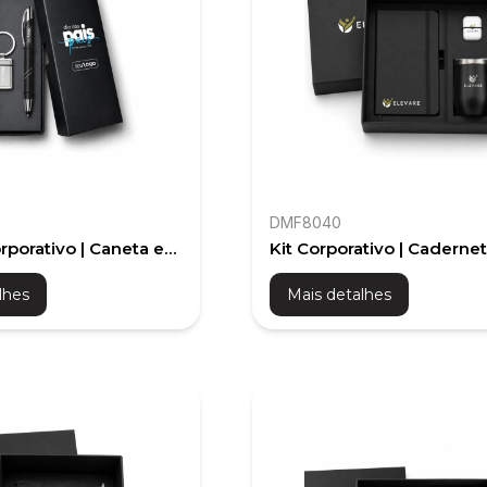
DMF8040
rporativo | Caneta e
Kit Corporativo | Cadernet
Copo Térmico e Fone Blu
lhes
Mais detalhes