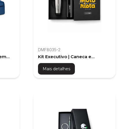
DMF8035-2
gem
Kit Executivo | Caneca e
orativo
Squeeze | Dia do Motorista
Mais detalhes