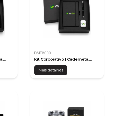
DMF8039
a,
Kit Corporativo | Caderneta,
etooth
Caneta e Fone Bluetooth
Mais detalhes