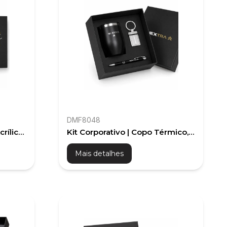
DMF8048
crílica
Kit Corporativo | Copo Térmico,
Caneta e Chaveiro
Mais detalhes