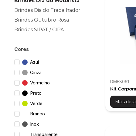
Brindes Dia do Motorista
Brindes Dia do Trabalhador
Brindes Outubro Rosa
Brindes SIPAT / CIPA
Cores
Azul
Cinza
DMF8061
Vermelho
Kit Corpor
Preto
Garrafa In
Mais deta
Verde
Branco
Inox
Transparente