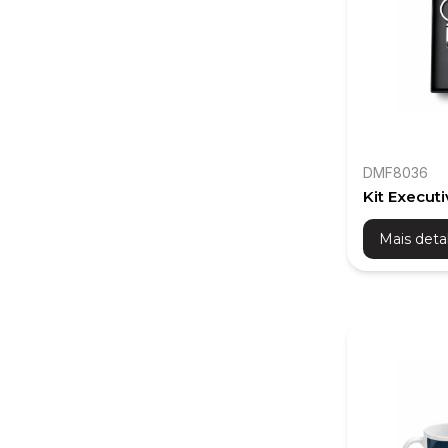
DMF8036
Kit Execut
Caminhão |
Mais deta