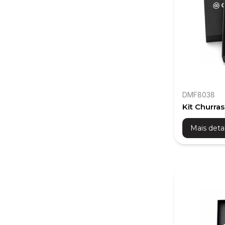
DMF8038
Kit Churras
Térmico e 
Mais deta