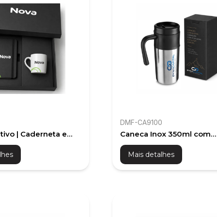
DMF-CA9100
tivo | Caderneta e
Caneca Inox 350ml com
niMug
Embalagem Personalizad
lhes
Mais detalhes