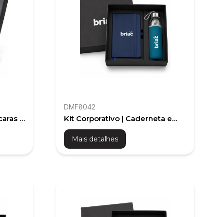
DMF8042
caras e
Kit Corporativo | Caderneta e
Squeeze de Vidro
Mais detalhes