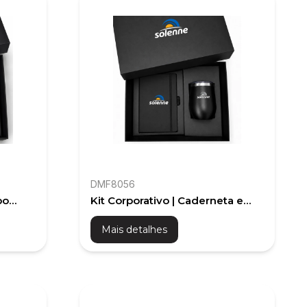
DMF8056
po
Kit Corporativo | Caderneta e
Copo Térmico
Mais detalhes