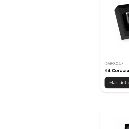
DMF8047
Kit Corpor
Chaveiro
Mais deta