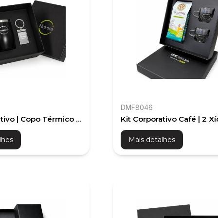
DMF8046
ativo | Copo Térmico e
Kit Corporativo Café | 2 Xí
Café
lhes
Mais detalhes