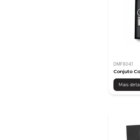
DMF8041
Conjuto Co
Chaveiro
Mais deta