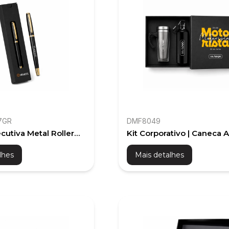
7GR
DMF8049
cutiva Metal Roller
Kit Corporativo | Caneca A
Personalizada
e Squeeze Alumínio
lhes
Mais detalhes