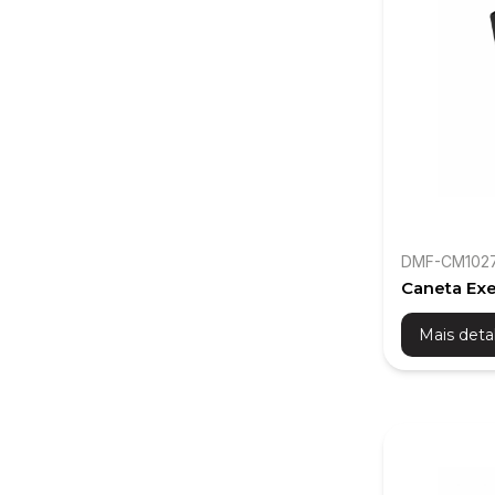
DMF-CM102
Caneta Exe
com Caixa 
Mais deta