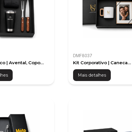
DMF8037
co | Avental, Copo
Kit Corporativo | Caneca
Utensílios
Térmica e Porta-Retrato
lhes
Mais detalhes